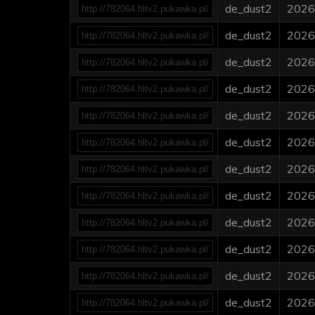
de_dust2
2026
de_dust2
2026
de_dust2
2026
de_dust2
2026
de_dust2
2026
de_dust2
2026
de_dust2
2026
de_dust2
2026
de_dust2
2026
de_dust2
2026
de_dust2
2026
de_dust2
2026